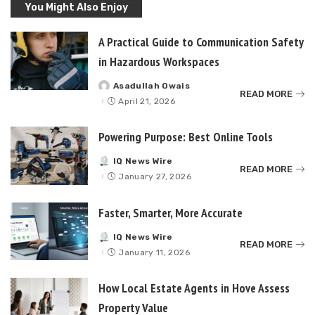
You Might Also Enjoy
A Practical Guide to Communication Safety
in Hazardous Workspaces
Asadullah Owais
Posted
READ MORE
by
April 21, 2026
Powering Purpose: Best Online Tools
IQ News Wire
Posted
READ MORE
by
January 27, 2026
Faster, Smarter, More Accurate
IQ News Wire
Posted
READ MORE
by
January 11, 2026
How Local Estate Agents in Hove Assess
Property Value