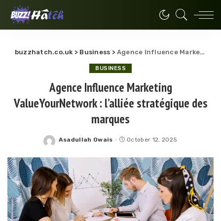
buzzhatch.co.uk
>
Business
>
Agence Influence Marketing ValueYourNetwork : l’alliée stratégique des marques
BUSINESS
Agence Influence Marketing
ValueYourNetwork : l’alliée stratégique des
marques
Asadullah Owais
October 12, 2025
Posted
by