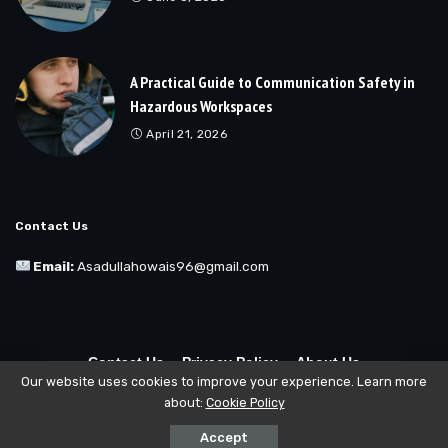
A Practical Guide to Communication Safety in
Hazardous Workspaces
April 21, 2026
Contact Us
Email:
Asadullahowais96@gmail.com
Contact Us
Privacy Policy
About Us
Our website uses cookies to improve your experience. Learn more
about:
Cookie Policy
© Copyright 2025 Buzzhatch All Rights Reserved
Accept